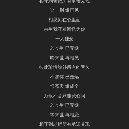
相守到老把所有承诺兑现
这一别 难再见
相思刻在心里面
余生我守着回忆为你
一人挂念
若今生 已无缘
盼来世 再相见
彼此珍惜弥补所有的亏欠
不怨你 已走远
恨苍天 难成全
万般不舍只能藏心间
若今生 已无缘
等来世 再相恋
相守到老把所有承诺兑现