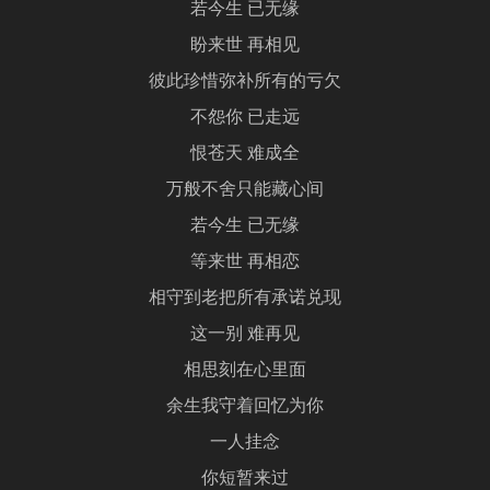
若今生 已无缘
盼来世 再相见
彼此珍惜弥补所有的亏欠
不怨你 已走远
恨苍天 难成全
万般不舍只能藏心间
若今生 已无缘
等来世 再相恋
相守到老把所有承诺兑现
这一别 难再见
相思刻在心里面
余生我守着回忆为你
一人挂念
你短暂来过