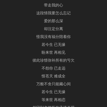
带走我的心
这段情我要怎么忘记
爱的那么深
却注定分离
怪我没有福分陪着你
若今生 已无缘
盼来世 再相见
彼此珍惜弥补所有的亏欠
不怨你 已走远
恨苍天 难成全
万般不舍只能藏心间
若今生 已无缘
等来世 再相恋