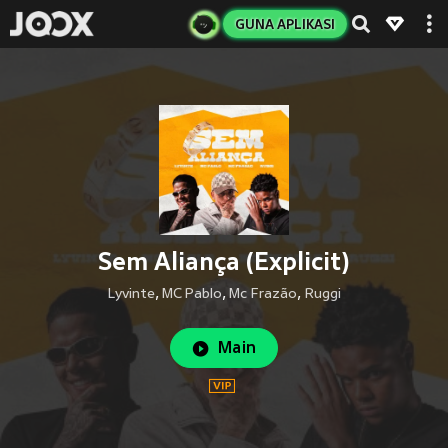
GUNA APLIKASI
Sem Aliança (Explicit)
Lyvinte
,
MC Pablo
,
Mc Frazão
,
Ruggi
Main