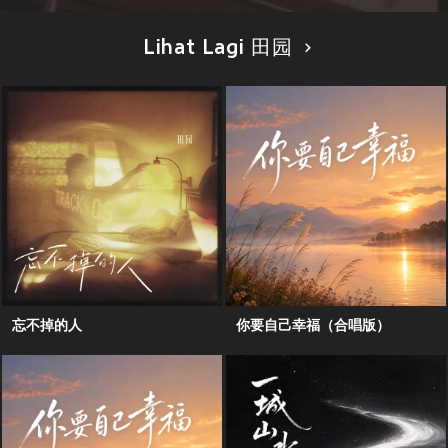
Lihat Lagi 田园
忘不掉的人
你要自己幸福（合唱版）