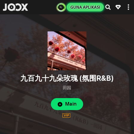
GUNA APLIKASI
九百九十九朵玫瑰 (氛围R&B)
田园
Main