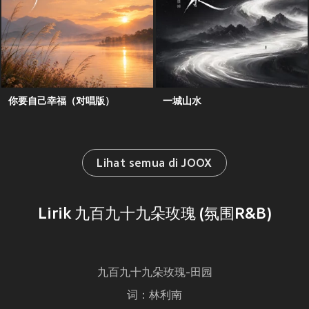
你要自己幸福（对唱版）
一城山水
Lihat semua di JOOX
Lirik 九百九十九朵玫瑰 (氛围R&B)
九百九十九朵玫瑰-田园
词：林利南