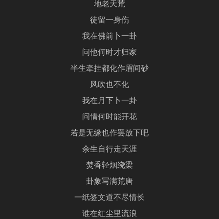
地老天荒
徒留一身伤
我在佛前卜一卦
问他何时才归家
半生牵挂都化作眉间砂
风吹也不化
我在月下卜一卦
问情何时能开花
若是无缘也作罢放下吧
余生自行走天涯
焚香轻烟绕梁
卦象写满荒唐
一纸签文道不尽情长
谁在红尘里流浪