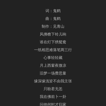
词：鬼鹤
曲：鬼鹤
制作：见青山
风拂檐下铃儿响
谁在灯下绣鸳鸯
一纸相思难落笔两三行
心事轻轻藏
月上西窗夜微凉
旧梦一场费思量
缘深缘浅皆不由我主张
只盼君无恙
我在佛前卜一卦
问他何时才归家