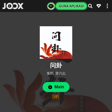
GUNA APLIKASI
问卦
鬼鹤
,
唐六幺
Main