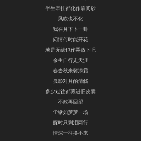
半生牵挂都化作眉间砂
风吹也不化
我在月下卜一卦
问情何时能开花
若是无缘也作罢放下吧
余生自行走天涯
春去秋来鬓添霜
孤影对月酌清觞
多少过往都藏进旧皮囊
不敢再回望
尘缘如梦梦一场
醒时只剩泪两行
情深一往换不来