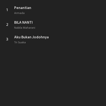
Penantian
1
Armada
BILA NANTI
2
Nabila Maharani
Aku Bukan Jodohnya
3
Tri Suaka