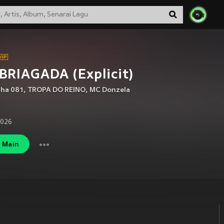
BRIAGADA (Explicit)
nha 081
,
TROPA DO REINO
,
MC Donzela
2026
Main