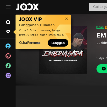
JOOX VIP
Langganan Bulanan
Cuba 1 Bulan percuma, hanya
EM
RM9.90 setiap bulan seterusnya.
Cuba Percuma
Langgan
Luski
9 Apr 