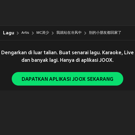
Lagu
Artis
MC涛少
我就站在冷风中
别的小朋友都回家了
Dengarkan di luar talian. Buat senarai lagu. Karaoke, Live
dan banyak lagi. Hanya di aplikasi JOOX.
DAPATKAN APLIKASI JOOX SEKARANG
Copyright © 2011-
2026
Tencent. All Rights Reserved