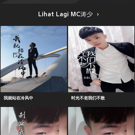
Lihat Lagi MC涛少
我就站在冷风中
时光不老我们不散