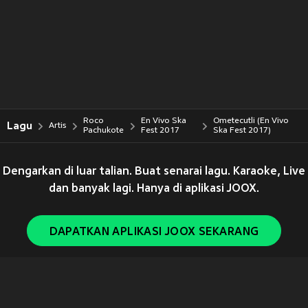
Roco
En Vivo Ska
Ometecutli (En Vivo
Lagu
Artis
Pachukote
Fest 2017
Ska Fest 2017)
Dengarkan di luar talian. Buat senarai lagu. Karaoke, Live
dan banyak lagi. Hanya di aplikasi JOOX.
DAPATKAN APLIKASI JOOX SEKARANG
Copyright © 2011-
2026
Tencent. All Rights Reserved