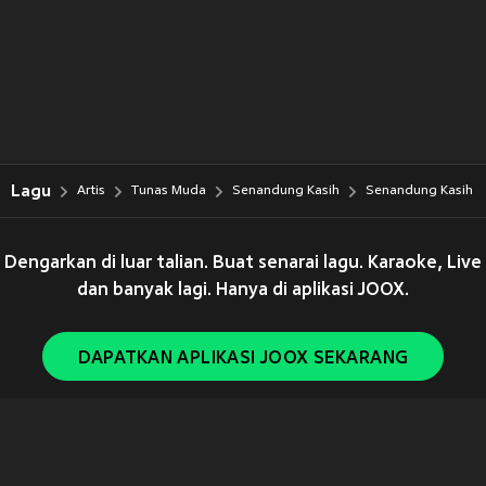
Lagu
Artis
Tunas Muda
Senandung Kasih
Senandung Kasih
Dengarkan di luar talian. Buat senarai lagu. Karaoke, Live
dan banyak lagi. Hanya di aplikasi JOOX.
DAPATKAN APLIKASI JOOX SEKARANG
Copyright © 2011-
2026
Tencent. All Rights Reserved