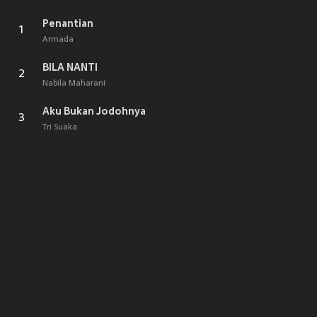
Penantian
1
Armada
BILA NANTI
2
Nabila Maharani
Aku Bukan Jodohnya
3
Tri Suaka