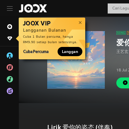
JOOX VIP
Langganan Bulanan
Cuba 1 Bulan percuma, hanya
爱你
RM9.90 setiap bulan seterusnya.
Cuba Percuma
Langgan
王艺玄
18 Jul
Lirik 爱你的姿态 (伴奏)