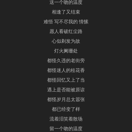
送一个吻的温度
相逢了又结束
难悟 写不尽我的 情愫
愿人看破红尘路
心似剃发为故
灯火阑珊处
都怪久违的老街旁
都怪迷人的桂花香
都怪回忆又上了当
遇上是否能被原谅
都怪岁月总太嚣张
都已经变了样
流着泪笑着散场
留一个吻的温度