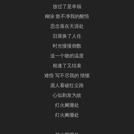
放过了是幸福
糊涂 散不净我的醒悟
思念落在天涯处
旧屋换了人住
时光慢慢倒数
送一个吻的温度
相逢了又结束
难悟 写不尽我的 情愫
愿人看破红尘路
心似剃发为故
灯火阑珊处
灯火阑珊处