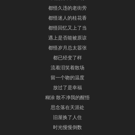
都怪久违的老街旁
都怪迷人的桂花香
都怪回忆又上了当
遇上是否能被原谅
都怪岁月总太嚣张
都已经变了样
流着泪笑着散场
留一个吻的温度
放过了是幸福
糊涂 散不净我的醒悟
思念落在天涯处
旧屋换了人住
时光慢慢倒数