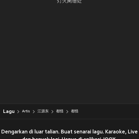
灯火阑珊处
Lagu
Artis
江源东
都怪
都怪
Dengarkan di luar talian. Buat senarai lagu. Karaoke, Live