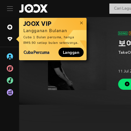
JOOX VIP
Langganan Bulanan
Cuba 1 Bulan percuma, hanya
보여
RM9.90 setiap bulan seterusnya.
Cuba Percuma
Langgan
TakeO
11 Jul