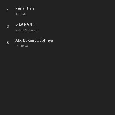
Penantian
1
Armada
BILA NANTI
2
Nabila Maharani
Aku Bukan Jodohnya
3
Tri Suaka