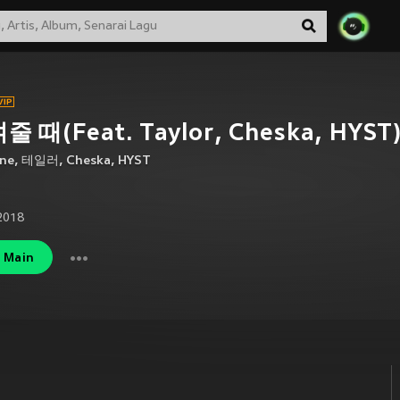
줄 때(Feat. Taylor, Cheska, HYST
ne
,
테일러
,
Cheska
,
HYST
 2018
Main