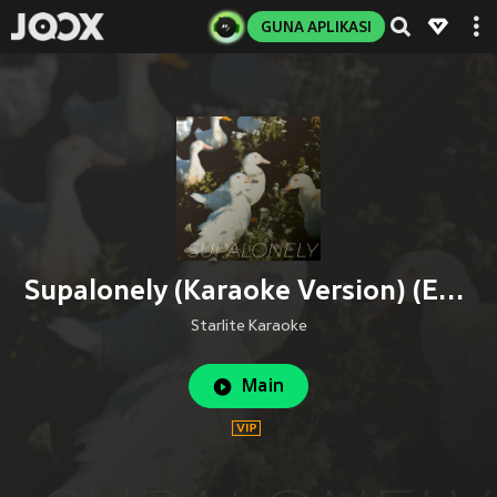
GUNA APLIKASI
Supalonely (Karaoke Version) (Explicit) (Karaoke Version|Explicit)
Starlite Karaoke
Main