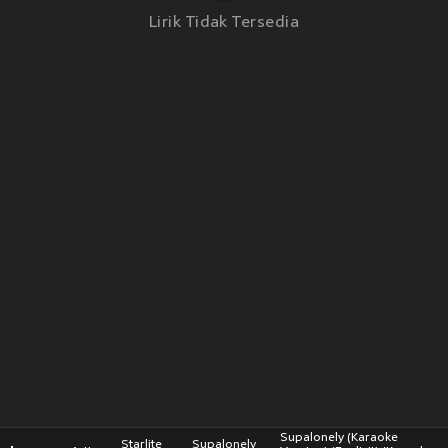
Lirik Tidak Tersedia
Supalonely (Karaoke
Starlite
Supalonely