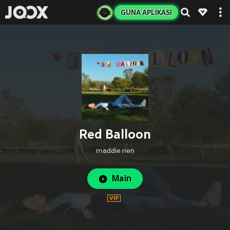
GUNA APLIKASI
Red Balloon
maddie rien
Main