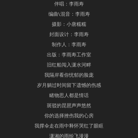
伴唱：李雨寿
编曲\混音：李雨寿
摄影：小唐糯糯
封面设计：李雨寿
制作人：李雨寿
出版：李雨寿工作室
旧红船闯入潇水河畔
我隔岸看你忧郁的脸庞
岁月躺过时间留下遗憾的伤感
睹物思人都是情话
斑驳的琵琶声声悠然
你的选择挫伤我的心房
我撑伞走在雨中释怀哭红了眼眶
潇湘的雨纷飞漫漫