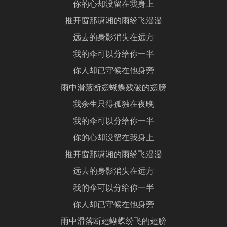
你的心却没留在我身上
推开窗那潇湘的雨纷飞漫漫
远去的身影消失在远方
我的伞可以分给你一半
你人却已守候在他身旁
雨中滑落断翅蝴蝶残破的翅膀
我余生只得孤独在夜晚
我的伞可以分给你一半
你的心却没留在我身上
推开窗那潇湘的雨纷飞漫漫
远去的身影消失在远方
我的伞可以分给你一半
你人却已守候在他身旁
雨中滑落断翅蝴蝶纷飞的翅膀