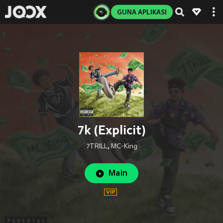
GUNA APLIKASI
7k (Explicit)
7TRILL
,
MC-King
Main