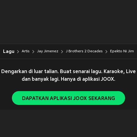
Lagu
Artis
Jay Jimenez
J Brothers 2 Decades
Epekto Ni Jim
Dengarkan di luar talian. Buat senarai lagu. Karaoke, Live
dan banyak lagi. Hanya di aplikasi JOOX.
DAPATKAN APLIKASI JOOX SEKARANG
Copyright © 2011-
2026
Tencent. All Rights Reserved