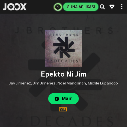
GUNA APLIKASI
Epekto Ni Jim
Jay Jimenez
,
Jim Jimenez
,
Noel Mangilinan
,
Michle Lupangco
Main