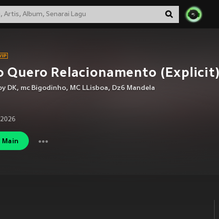
 Quero Relacionamento (Explicit
y DK
,
mc Bigodinho
,
MC LLisboa
,
Dz6 Mandela
 2026
Main