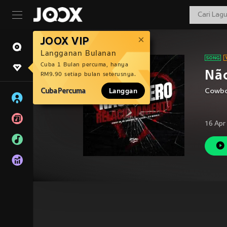
JOOX VIP
Langganan Bulanan
Cuba 1 Bulan percuma, hanya
Não
RM9.90 setiap bulan seterusnya.
Cuba Percuma
Langgan
Cowbo
16 Apr