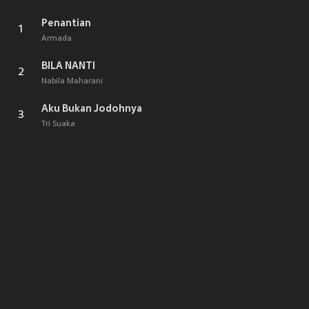
Penantian
1
Armada
BILA NANTI
2
Nabila Maharani
Aku Bukan Jodohnya
3
Tri Suaka