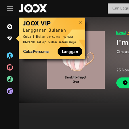
JOOX VIP
Langganan Bulanan
Cuba 1 Bulan percuma, hanya
I'm
RM9.90 setiap bulan seterusnya.
Cuba Percuma
Langgan
Cirqu
25 Nov