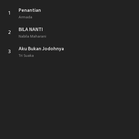
Penantian
1
Armada
BILA NANTI
2
Nabila Maharani
Aku Bukan Jodohnya
3
Tri Suaka