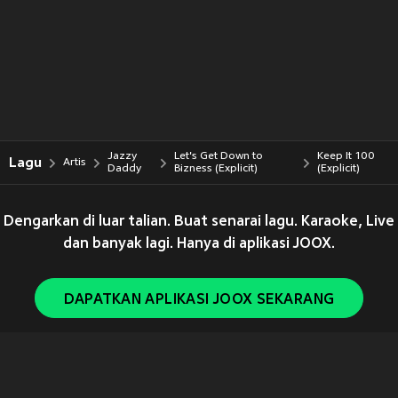
Jazzy
Let's Get Down to
Keep It 100
Lagu
Artis
Daddy
Bizness (Explicit)
(Explicit)
Dengarkan di luar talian. Buat senarai lagu. Karaoke, Live
dan banyak lagi. Hanya di aplikasi JOOX.
DAPATKAN APLIKASI JOOX SEKARANG
Copyright © 2011-
2026
Tencent. All Rights Reserved