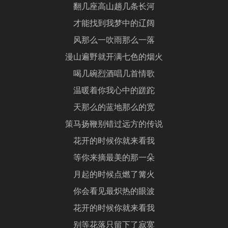
翻几座高山趟几条长河
才能找到我梦中的辽阔
风那么一吹雨那么一落
漫山遍野就开满七色的烟火
喝几碗烈酒唱几首情歌
温暖着你我心中的蹉跎
天那么的蓝地那么的宽
策马扬鞭别错过远方的传说
花开的时候你就来看我
等你来摘最美的那一朵
月起的时候点燃了篝火
你会看见最炽热的眼波
花开的时候你就来看我
别等花落只留下了寂寞