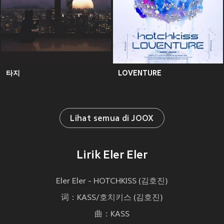
타지
LOVENTURE
Lihat semua di JOOX
Lirik Eler Eler
Eler Eler - HOTCHKISS (김호진)
词：KASS/호치키스 (김호진)
曲：KASS