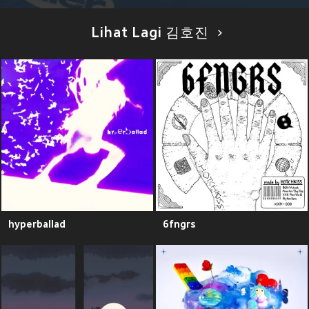
Lihat Lagi 김호진
hyperballad
6fngrs