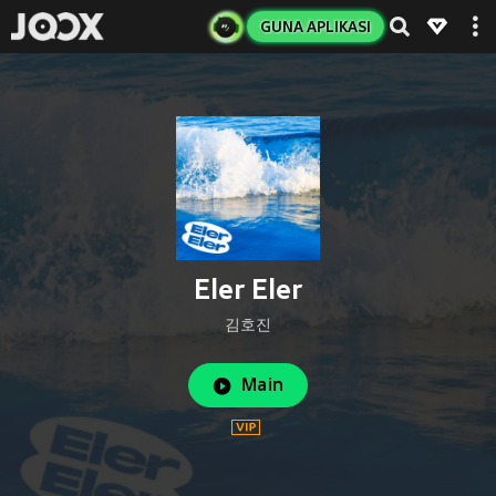
GUNA APLIKASI
Eler Eler
김호진
Main