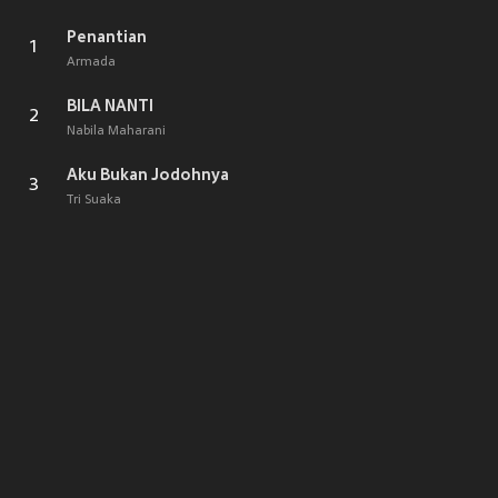
Penantian
1
Armada
BILA NANTI
2
Nabila Maharani
Aku Bukan Jodohnya
3
Tri Suaka