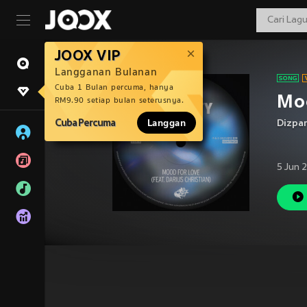
JOOX VIP
Langganan Bulanan
Cuba 1 Bulan percuma, hanya
Moo
RM9.90 setiap bulan seterusnya.
Cuba Percuma
Langgan
Dizpar
5 Jun 