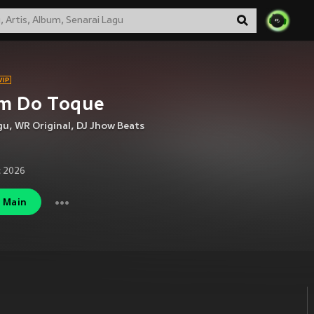
m Do Toque
gu
,
WR Original
,
DJ Jhow Beats
 2026
Main