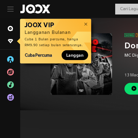
JOOX VIP
Langganan Bulanan
Cuba 1 Bulan percuma, hanya
Do
RM9.90 setiap bulan seterusnya.
Cuba Percuma
Langgan
MC Di
13 Mac