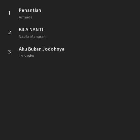
Penantian
1
Armada
BILA NANTI
2
Nabila Maharani
Aku Bukan Jodohnya
3
Tri Suaka