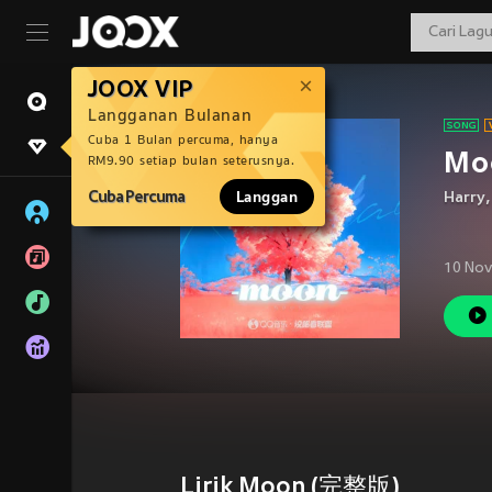
JOOX VIP
Langganan Bulanan
Cuba 1 Bulan percuma, hanya
Mo
RM9.90 setiap bulan seterusnya.
Cuba Percuma
Langgan
Harry
10 Nov
Lirik Moon (完整版)