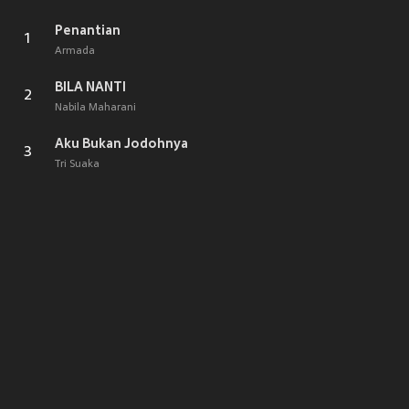
Penantian
1
Armada
BILA NANTI
2
Nabila Maharani
Aku Bukan Jodohnya
3
Tri Suaka