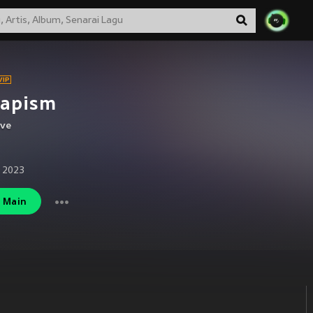
capism
ove
 2023
Main