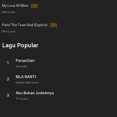
My Love All Mine
Mia Love
Paint The Town Red (Explicit)
Mia Love
Lagu Popular
Penantian
1
Armada
BILA NANTI
2
Nabila Maharani
Aku Bukan Jodohnya
3
Tri Suaka