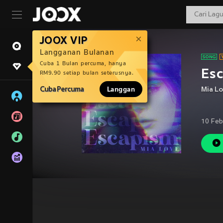
JOOX VIP
Langganan Bulanan
Cuba 1 Bulan percuma, hanya
Es
RM9.90 setiap bulan seterusnya.
Cuba Percuma
Langgan
Mia L
10 Feb