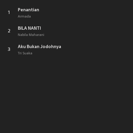
Penantian
1
Armada
BILA NANTI
2
Nabila Maharani
Aku Bukan Jodohnya
3
Tri Suaka