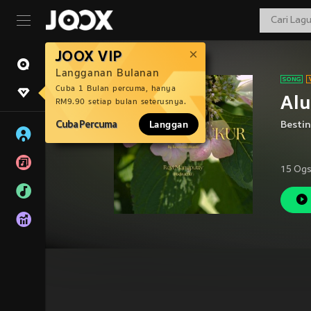
JOOX VIP
Langganan Bulanan
Cuba 1 Bulan percuma, hanya
Alu
RM9.90 setiap bulan seterusnya.
Cuba Percuma
Langgan
Besti
15 Ogs