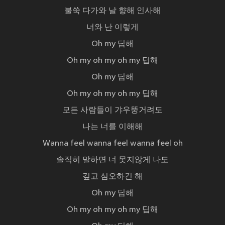
불쑥 다가와 날 향해 인사해
너와 난 이렇게
Oh my 딥해
Oh my oh my oh my 딥해
Oh my 딥해
Oh my oh my oh my 딥해
모든 사람들이 갸우뚱거려도
나는 너를 이해해
Wanna feel wanna feel wanna feel oh
솔직히 말하면 너 못지않게 나도
깊고 심오하긴 해
Oh my 딥해
Oh my oh my oh my 딥해