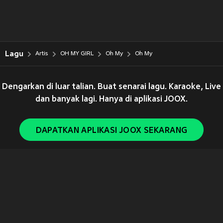
Lagu
Artis
OH MY GIRL
Oh My
Oh My
Dengarkan di luar talian. Buat senarai lagu. Karaoke, Live
dan banyak lagi. Hanya di aplikasi JOOX.
DAPATKAN APLIKASI JOOX SEKARANG
Copyright © 2011-
2026
Tencent. All Rights Reserved