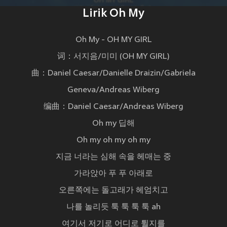
Lirik Oh My
Oh My - OH MY GIRL
词：서지음/미미 (OH MY GIRL)
曲：Daniel Caesar/Danielle Draizin/Gabriela
Geneva/Andreas Wiberg
编曲：Daniel Caesar/Andreas Wiberg
Oh my 딥해
Oh my oh my oh my
지금 너라는 심해 속을 헤매는 중
가라앉아 푸 푸 아래로
오른쪽에는 돌고래가 헤엄치고
나를 놀리듯 툭 툭 툭 툭 ah
여기서 저기로 어디로 튈지를