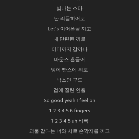
빛나는 스타
난 리듬히어로
Let's 이어폰을 끼고
내 단련된 끼로
어디까지 갈까나
바운스 흔들어
덩이 빤스에 뒤로
박스인 구도
겁에 질린 연출
So good yeah I feel on
1 2 3 4 5 6 fingers
1 2 3 4 5 uh 비록
괴물 같다는 너와 서로 손깍지를 끼고