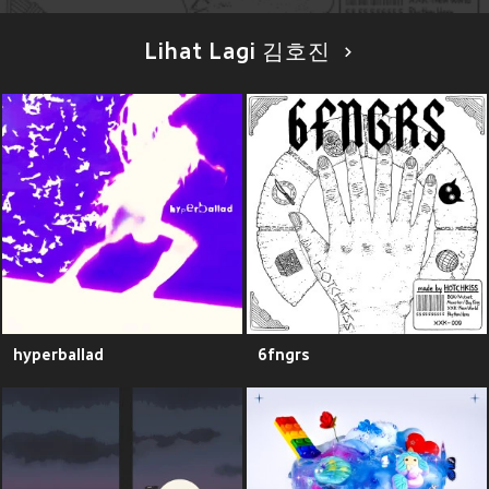
Lihat Lagi 김호진
hyperballad
6fngrs