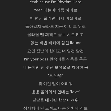
Yeah cause I'm Rhythm Hero
Yeah 나는야 리듬 히어로
이 변신 풀리면 다시 비실이로
돌아갈지 몰라도 지금 이 비트 위로
올라탈 땐 퍼펙트 콤보 치트 키고
없는 비법 비커에 담긴 liquor
요건 집밥의 힘이고 너 믿건 말건
I'm your boss 원숭이들과 춤을 추곤
네 눈에만 안 멋진 보석으로 치장한 몸
'오 안녕'
뭐 이런 말이 어려워
빙빙 돌아와서 건네는 'love'
결말을 내기란 항상 어려워
상사병이 난 도져도 나는 외치네 러브