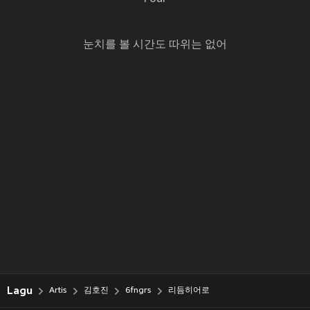
눈치를 볼 시간도 따위는 없어
Lagu
Artis
김호진
6fngrs
리듬히어로