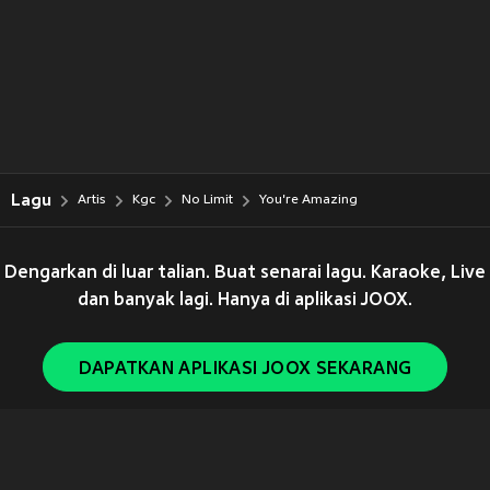
Lagu
Artis
Kgc
No Limit
You're Amazing
Dengarkan di luar talian. Buat senarai lagu. Karaoke, Live
dan banyak lagi. Hanya di aplikasi JOOX.
DAPATKAN APLIKASI JOOX SEKARANG
Copyright © 2011-
2026
Tencent. All Rights Reserved