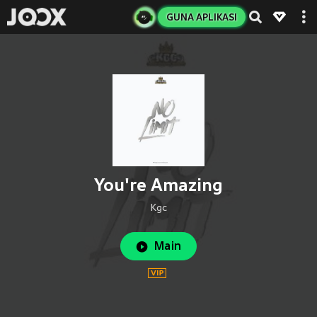
GUNA APLIKASI
You're Amazing
Kgc
Main