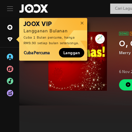
JOOX VIP
Langganan Bulanan
Cuba 1 Bulan percuma, hanya
O, 
RM9.90 setiap bulan seterusnya.
Cuba Percuma
Langgan
Merry
6 Nov 