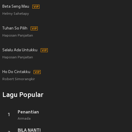
Beta Seng Mau
Helmy Sahetapy
Tuhan So Pilih
Haposan Panjaitan
Selalu Ada Untukku
Haposan Panjaitan
Ho Do Cintakku
Robert Simorangkir
Lagu Popular
Penantian
1
Armada
BILA NANTI