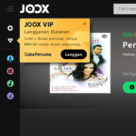
JOOX VIP
Langganan Bulanan
Cuba 1 Bulan percuma, hanya
Pen
RM9.90 setiap bulan seterusnya.
Cuba Percuma
Langgan
Helmy
24 Og