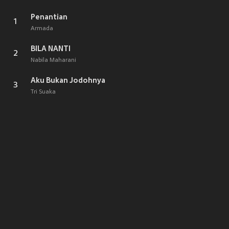
Penantian
1
Armada
BILA NANTI
2
Nabila Maharani
Aku Bukan Jodohnya
3
Tri Suaka