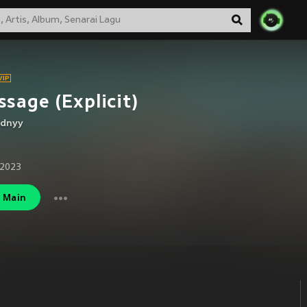
sage (Explicit)
dnyy
 2023
Main