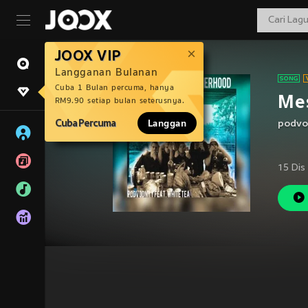
JOOX VIP
Langganan Bulanan
Cuba 1 Bulan percuma, hanya
Mes
RM9.90 setiap bulan seterusnya.
Cuba Percuma
Langgan
podvo
15 Dis