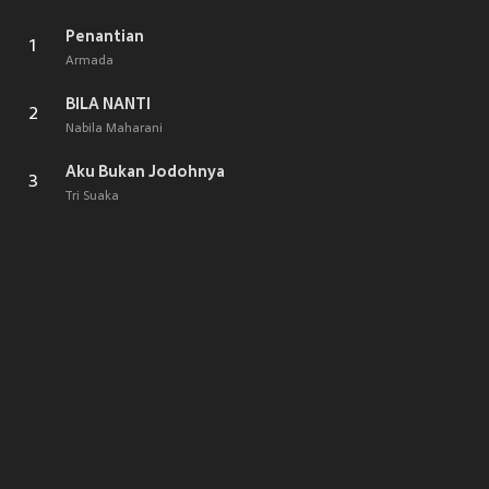
Penantian
1
Armada
BILA NANTI
2
Nabila Maharani
Aku Bukan Jodohnya
3
Tri Suaka