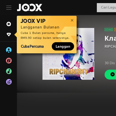
JOOX VIP
Langganan Bulanan
Cuba 1 Bulan percuma, hanya
Кл
RM9.90 setiap bulan seterusnya.
Cuba Percuma
Langgan
RIPCH
30 Dis