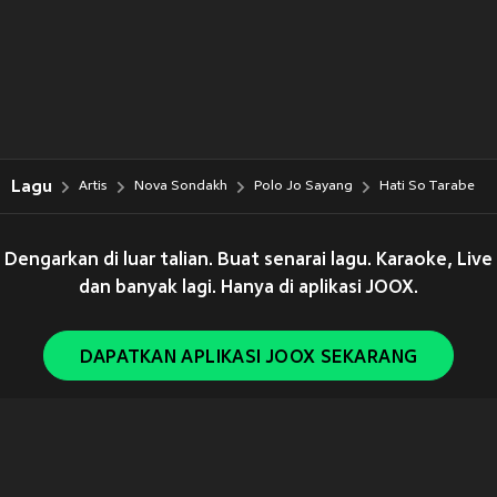
Lagu
Artis
Nova Sondakh
Polo Jo Sayang
Hati So Tarabe
Dengarkan di luar talian. Buat senarai lagu. Karaoke, Live
dan banyak lagi. Hanya di aplikasi JOOX.
DAPATKAN APLIKASI JOOX SEKARANG
Copyright © 2011-
2026
Tencent. All Rights Reserved