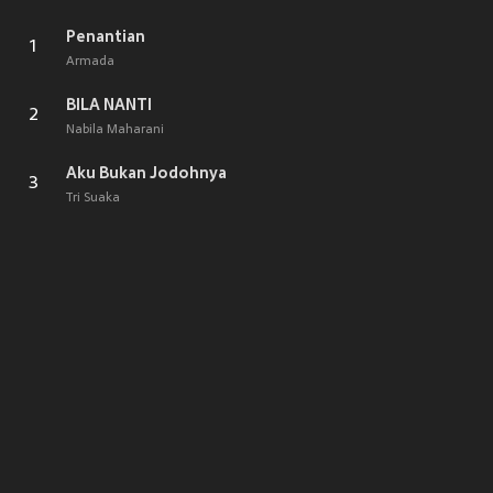
Penantian
1
Armada
BILA NANTI
2
Nabila Maharani
Aku Bukan Jodohnya
3
Tri Suaka