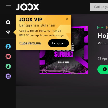
JOOX VIP
Langganan Bulanan
Cuba 1 Bulan percuma, hanya
Hoj
RM9.90 setiap bulan seterusnya.
Cuba Percuma
Langgan
MC Lu
23 Apr