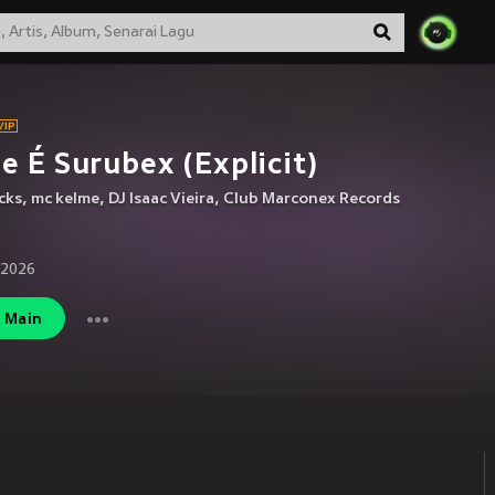
e É Surubex (Explicit)
cks
,
mc kelme
,
DJ Isaac Vieira
,
Club Marconex Records
 2026
Main