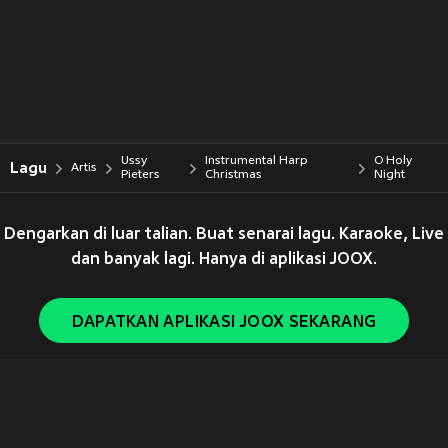
Ussy
Instrumental Harp
O Holy
Lagu
Artis
Pieters
Christmas
Night
Dengarkan di luar talian. Buat senarai lagu. Karaoke, Live
dan banyak lagi. Hanya di aplikasi JOOX.
DAPATKAN APLIKASI JOOX SEKARANG
Copyright © 2011-
2026
Tencent. All Rights Reserved