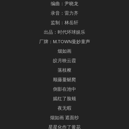
编曲：尹晓龙
录音：雷力齐
监制：林岳轩
出品：时代环球娱乐
厂牌：M.TOWN曼妙童声
烟如画
皎月映云霞
落枝桠
顺藤蔓蜒爬
倒影在池中
嫣红了脸颊
夜无暇
烟如画 遮面纱
星星化作了黄花