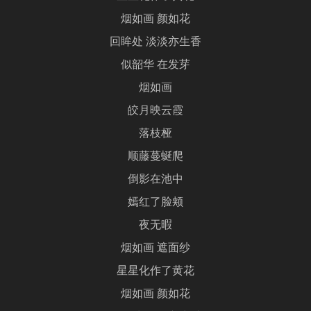
烟如画 颜如花
回眸处 淡淡亦生香
似韶华 在发芽
烟如画
皎月映云霞
落枝桠
顺藤蔓蜒爬
倒影在池中
嫣红了脸颊
夜无暇
烟如画 遮面纱
星星化作了黄花
烟如画 颜如花