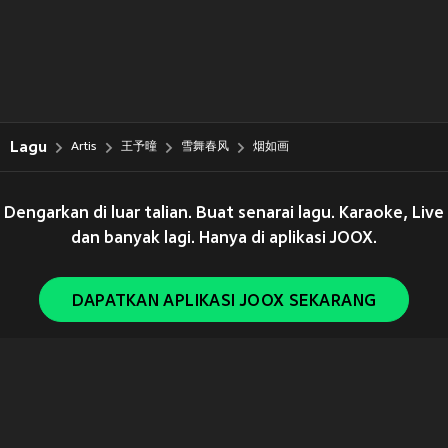
Lagu
Artis
王予曈
雪舞春风
烟如画
Dengarkan di luar talian. Buat senarai lagu. Karaoke, Live
dan banyak lagi. Hanya di aplikasi JOOX.
DAPATKAN APLIKASI JOOX SEKARANG
Copyright © 2011-
2026
Tencent. All Rights Reserved