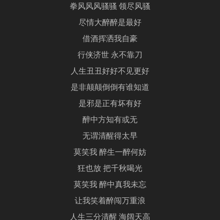
拳风风风骚骚 领尽风骚
尽情大醉醉是最好
借酒挥洒我自豪
行侠济世 永不靠刀
人生丑丑好好不见更好
是非颠颠倒倒有谁知道
是邪是正有坏有好
醉中方知有或无
无谓清醒得太早
莫笑我 醉生一醉何妨
狂也放 把千秋喝光
莫笑我 醉中真我未忘
让我笑着醉闯万重浪
人生三分清醒 海阔天高