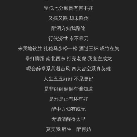
留低七分颠倒有何不好
又摇又跌 却未跌倒
醉酒方知我路途
行侠济世 永不靠刀
来我地饮胜 扎稳马步松一松 酒过三杯 成竹在胸
拳打脚踢 南北西东 打完老虎 我变左成龙
呢套醉拳系我嘅台风 四大皆空系真英雄
人生丑丑好好 不见更好
是非颠颠倒倒有谁知道
是邪是正有坏有好
醉中方知有或无
无谓清醒得太早
莫笑我 醉生一醉何妨