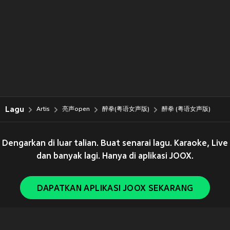
Lagu
Artis
亮声open
醉拳(粤语女声版)
醉拳 (粤语女声版)
Dengarkan di luar talian. Buat senarai lagu. Karaoke, Live
dan banyak lagi. Hanya di aplikasi JOOX.
DAPATKAN APLIKASI JOOX SEKARANG