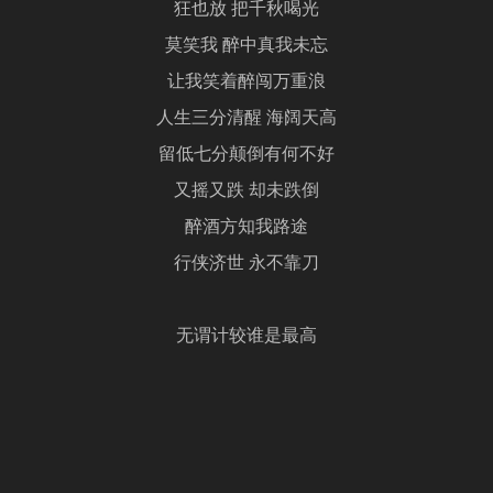
狂也放 把千秋喝光
莫笑我 醉中真我未忘
让我笑着醉闯万重浪
人生三分清醒 海阔天高
留低七分颠倒有何不好
又摇又跌 却未跌倒
醉酒方知我路途
行侠济世 永不靠刀
无谓计较谁是最高