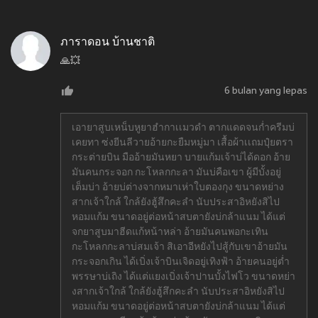
ภาราดอน บ้านชาติ
🙏💥
6 bulan yang lepas
เอายาสูบเหน็บหูยาฮำกาเเมวดำ ตากแดดจนก่ำครีมบ่
เคยทา ซ่งยีนลีวายอ้ายกะยืมหมู่มา เสื้อผ้าเเถมปุ๋ยตรา
กระต่ายบิน มืออ้ายมันหยา บายแก้มเจ้าบ่ได้ดอก อ้าย
มันคนกระจอก กะโหลกกะลา มันบ่คือเขา ผู้มีบั้งอยู่
เต็มบ่า อ้ายบ่ต่างจากหมาเห่าใบตองกุง ขนาดหย่าง
สากเจ้าใกล้ ใกล้ยังฮู้สึกคะลำ นับประสาอิหยังสิไป
หอมแก้ม ขนาดอยู่ต่อหน้าสบตายังบ่กล้าแนม ได้แต่
จกยาสูบมาฮีดแก้หน้าหล่า อ้ายมันคนพอกะเทิน
กะโหลกกะลาบ่สมเจ้า สิเอาอีหยังไปสู้กับเขาอ้ายมัน
กระจอกเกิน ได้เบิ่งเจ้าบินเจิดอยู่เทิงฟ้า อ้ายคนอยู่ต่ำ
พรรษาบ่เถิง ได้แต่แยงเบิ่งเจ้าปานบั้งไฟโว ขนาดหย่า
งสากเจ้าใกล้ ใกล้ยังฮู้สึกคะลำ นับประสาอิหยังสิไป
หอมแก้ม ขนาดอยู่ต่อหน้าสบตายังบ่กล้าแนม ได้แต่