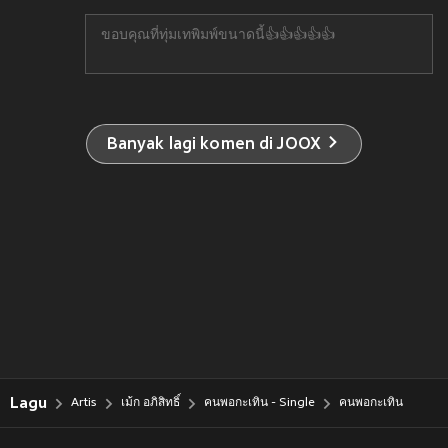
ขอบคุณที่ทุ่มเทพิมพ์ขนาดนี้👍👍👍👍👍
Banyak lagi komen di JOOX
Lagu
Artis
เม้ก อภิสิทธิ์
คนพอกะเทิน - Single
คนพอกะเทิน