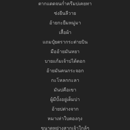
ตากแดดจนก่ำครีมบ่เคยทา
ซ่งยีนลีวาย
อ้ายกะยืมหมู่มา
เสื้อผ้า
เเถมปุ๋ยตรากระต่ายบิน
มืออ้ายมันหยา
บายแก้มเจ้าบ่ได้ดอก
อ้ายมันคนกระจอก
กะโหลกกะลา
มันบ่คือเขา
ผู้มีบั้งอยู่เต็มบ่า
อ้ายบ่ต่างจาก
หมาเห่าใบตองกุง
ขนาดหย่างสากเจ้าใกล้ๆ