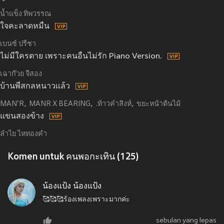
น้ำแข็ง ทิพวรรณ
ใจคะลาดหมื่น
เบนซ์ ปรีชา
ไม่มีใครตาย เพราะคนอื่นไม่รัก Piano Version.
เฉาก๊วย จีสอง
บ้านพี่สกลหนาวเเล้ว
MAN'R
MANR X BEARING
.ท้าวคำสิงห์
ขยะหน้าต้นไม้
แขนสองข้าง
ลำไย ไหทองคำ
Komen untuk คนพอกะเทิน (125)
น้องแป้ง น้องแป้ง
🥰🥰🥰ร้องเพลงเพราะมากค่ะ
sebulan yang lepas