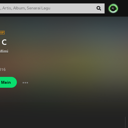
 C
 Mimi
2016
Main