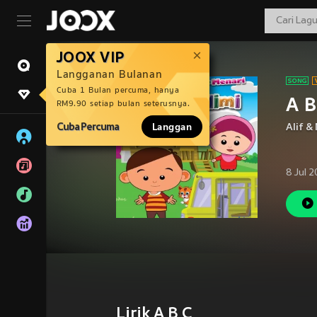
JOOX VIP
Langganan Bulanan
Cuba 1 Bulan percuma, hanya
A B
RM9.90 setiap bulan seterusnya.
Cuba Percuma
Langgan
Alif &
8 Jul 
Lirik A B C