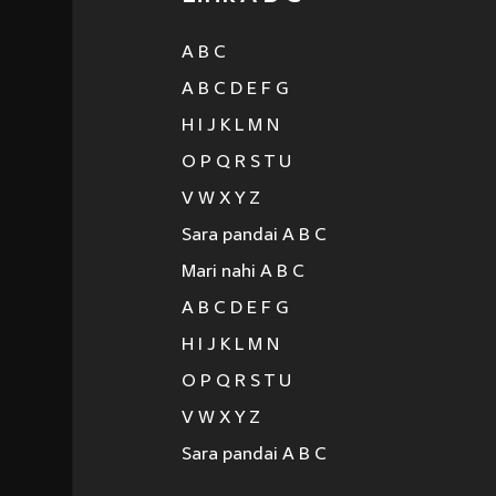
A B C
A B C D E F G
H I J K L M N
O P Q R S T U
V W X Y Z
Sara pandai A B C
Mari nahi A B C
A B C D E F G
H I J K L M N
O P Q R S T U
V W X Y Z
Sara pandai A B C