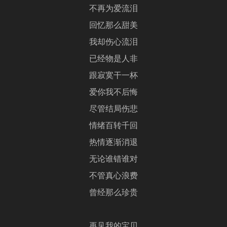
不再为爱流泪
回忆那么甜美
我却伤心流泪
已经物是人非
跟寂寞干一杯
爱你我不后悔
尽管结局伤悲
情绪百转千回
热情逐渐消退
无论谁错谁对
不管真心浪费
曾经那么珍贵
再见我的宝贝