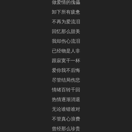
做爱情的傀儡
卸下所有疲惫
不再为爱流泪
回忆那么甜美
我却伤心流泪
已经物是人非
跟寂寞干一杯
爱你我不后悔
尽管结局伤悲
情绪百转千回
热情逐渐消退
无论谁错谁对
不管真心浪费
曾经那么珍贵