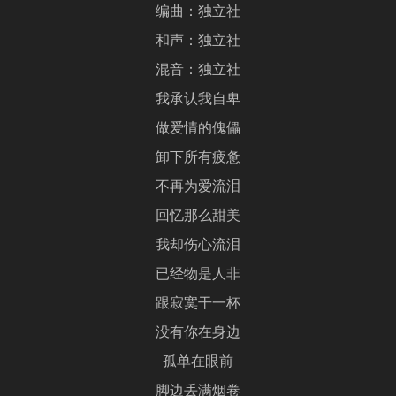
编曲：独立社
和声：独立社
混音：独立社
我承认我自卑
做爱情的傀儡
卸下所有疲惫
不再为爱流泪
回忆那么甜美
我却伤心流泪
已经物是人非
跟寂寞干一杯
没有你在身边
孤单在眼前
脚边丢满烟卷