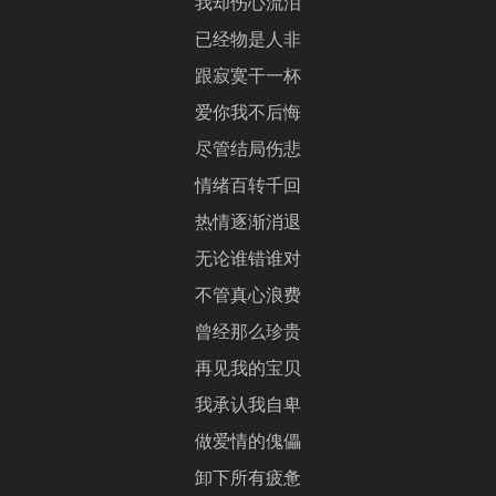
我却伤心流泪
已经物是人非
跟寂寞干一杯
爱你我不后悔
尽管结局伤悲
情绪百转千回
热情逐渐消退
无论谁错谁对
不管真心浪费
曾经那么珍贵
再见我的宝贝
我承认我自卑
做爱情的傀儡
卸下所有疲惫