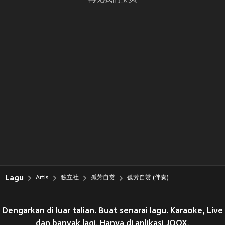
Lagu
Artis
独立社
孤芳自赏
孤芳自赏 (伴奏)
Dengarkan di luar talian. Buat senarai lagu. Karaoke, Live
dan banyak lagi. Hanya di aplikasi JOOX.