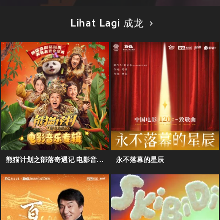
Lihat Lagi 成龙
熊猫计划之部落奇遇记 电影音乐专辑
永不落幕的星辰