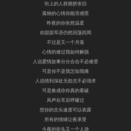
街上的人群拥挤依旧
孤独的心情你能否感受
昨夜的你依然温柔
你甜甜耳语仍然回荡四周
不过是又一个月落
心情的难过我如何解脱
人说爱情故事分分合合不必难受
可是你不是我怎知我痛
人说情到深处无怨尤不必强求
可是换成你你真的看破
风声在耳后呼啸过
想你的念头速度可以表露
所有的情绪让夜承受
今夜的街头又一个人游