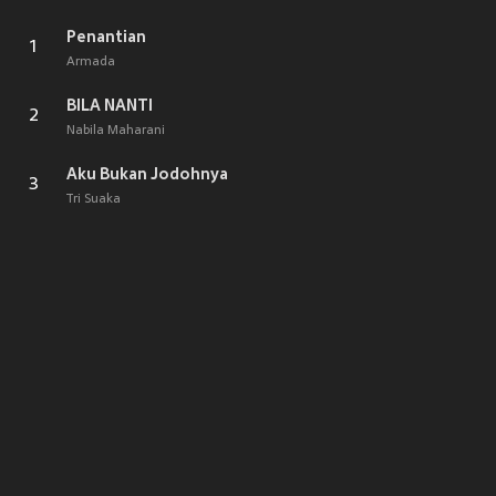
Penantian
1
Armada
BILA NANTI
2
Nabila Maharani
Aku Bukan Jodohnya
3
Tri Suaka