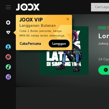
JOOX VIP
Langganan Bulanan
Cuba 1 Bulan percuma, hanya
Lon
RM9.90 setiap bulan seterusnya.
Cuba Percuma
Langgan
Johny
24 Og