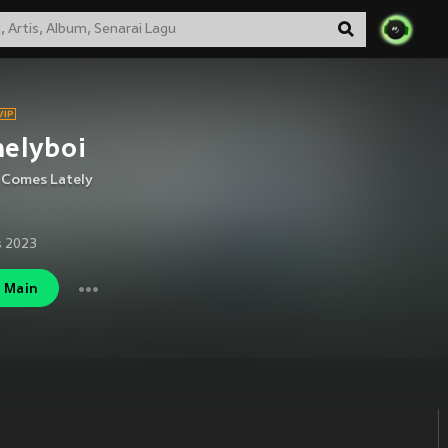
elyboi
 Comes Lately
s 2023
Main