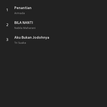
Penantian
1
Armada
BILA NANTI
2
Nabila Maharani
Aku Bukan Jodohnya
3
Tri Suaka