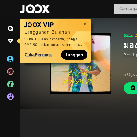
JOOX VIP
Langganan Bulanan
Cuba 1 Bulan percuma, hanya
มอง
RM9.90 setiap bulan seterusnya.
Cuba Percuma
Langgan
Prt
,
H
5 Ogs 