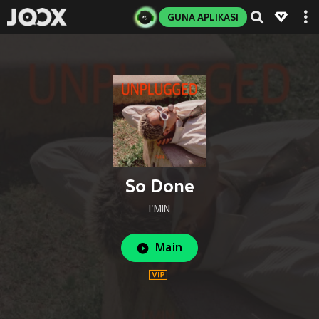
GUNA APLIKASI
So Done
I'MIN
Main