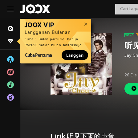
JOOX VIP
Langganan Bulanan
Cuba 1 Bulan percuma, hanya
听
RM9.90 setiap bulan seterusnya.
Cuba Percuma
Langgan
Jay C
26 Dis
Lirik 听见下雨的声音