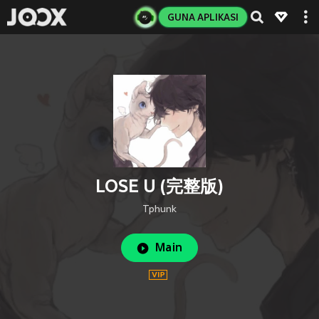
GUNA APLIKASI
LOSE U (完整版)
Tphunk
Main