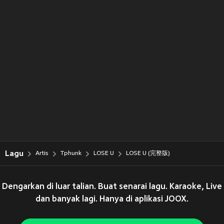
Lagu
Artis
Tphunk
LOSE U
LOSE U (完整版)
Dengarkan di luar talian. Buat senarai lagu. Karaoke, Live
dan banyak lagi. Hanya di aplikasi JOOX.