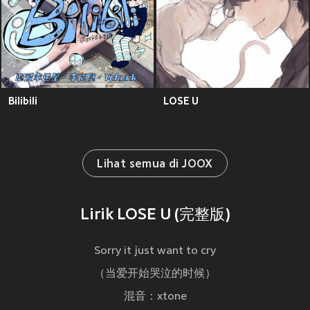
Bilibili
LOSE U
Lihat semua di JOOX
Lirik LOSE U (完整版)
Sorry it just want to cry
（当爱开始哭泣的时候）
混音：xtone