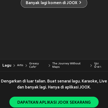
Banyak lagi komen di JOOX
Greasy
The Journey Without
ร่อง
Lagu
Artis
Cafe'
Maps
น้ำตา
Dengarkan di luar talian. Buat senarai lagu. Karaoke, Live
dan banyak lagi. Hanya di aplikasi JOOX.
DAPATKAN APLIKASI JOOX SEKARANG