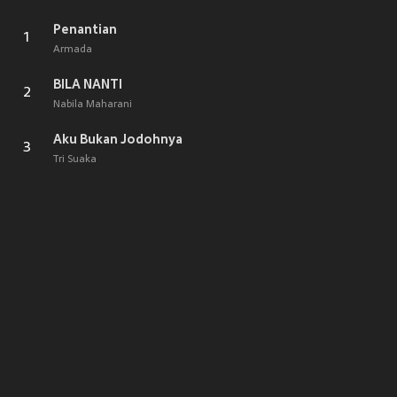
Penantian
1
Armada
BILA NANTI
2
Nabila Maharani
Aku Bukan Jodohnya
3
Tri Suaka