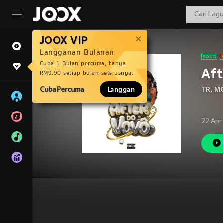
JOOX VIP
Langganan Bulanan
Cuba 1 Bulan percuma, hanya
Aft
RM9.90 setiap bulan seterusnya.
Cuba Percuma
Langgan
TR
,
MC
22 Apr