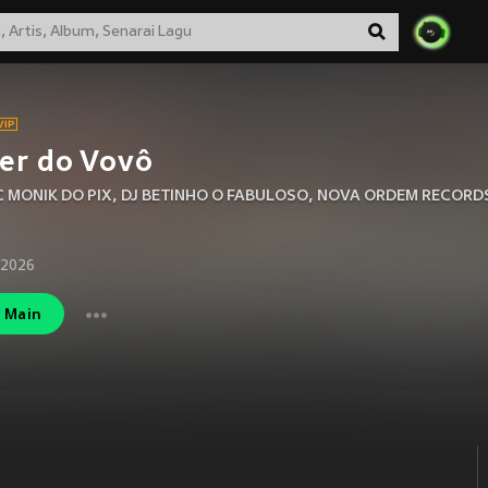
er do Vovô
 MONIK DO PIX
,
DJ BETINHO O FABULOSO
,
NOVA ORDEM RECORD
 2026
Main