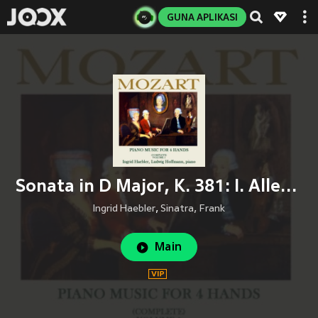
GUNA APLIKASI
Sonata in D Major, K. 381: I. Allegro - II. Andante - Allegro molto
Ingrid Haebler
,
Sinatra, Frank
Main